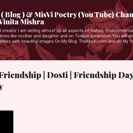
Skip to main content
( Blog ) & MisVi Poetry (You Tube) Cha
Vinita Mishra
t creator I am writing almost on all aspects of Nature, Environmental,
tions like mother and daughter and on Todays generation You will al
etries with beautiful images On My Blog. TheMisVi.com and on My 
| Friendship | Dosti | Friendship Day
y