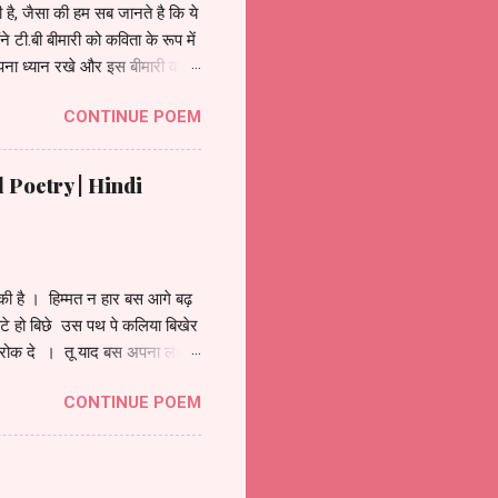
 है, जैसा की हम सब जानते है कि ये
ी.बी बीमारी को कविता के रूप में
पना ध्यान रखे और इस बीमारी को
ं क्यूंकि ये रोग लाइलाज नहीं है
CONTINUE POEM
विता है एक खतरनाक - बीमारी टीबी
 होना है सबको जागरूक रखनी है
जन प्रोटीन युक्त है - करना दूध,
al Poetry | Hindi
िकी है । हिम्मत न हार बस आगे बढ़
ंटे हो बिछे उस पथ पे कलिया बिखेर
रोक दे । तू याद बस अपना लक्ष्य
ीत कोई बात नहीं अपनी हार से
CONTINUE POEM
ीत है एक तजुर्बा, एक विश्वास है ।