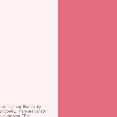
 or I can say that its my
wn poetry. There are variety
n in my blog. "The