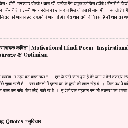
िस - टीबी नमस्कार दोस्तो ! आज की कविता मैंने ट्यूबरक्लोसिस (टीबी ) बीमारी पे लिखी
बीमारी है । इसमें अगर मरीज़ को उपचार न मिले तो उसकी जान भी जा सकती है। मैंने ट
ै जिससे की आपको इसे समझने में आसानी हो। मेरा आप सभी से निवेदन है की आप सब अ
ं जड़ से ख़तम करने में जागरूकता फैलाये , और अगर किसी को टी.बी हो जाये तो वो डरे नही
ाज तुरंत शुरू कराये और डॉक्टर के संपर्क में रहे। ट्यूबरक्लोसिस (टीबी ) - हिंदी क
 बहुत ज़रूरी दो तरह की होती है ये इलाज चले इसका छह , अठारह या इक्कीस महीने।
र में खुद को भी स्वच्छ रखना गन्दी जगह न खाना पीना धूम्रपान से दूर है रहना । भो
प्रेरणादायक कविता | Motivational Hindi Poem | Inspiration
है - खाना नीद को अपनी है - पूरी रखन...
Courage & Optimism
क कविता -न ठहर बस बढ़ता चल !! हार के पीछे जीत छुपी है तेरे कर्मो पे तेरी तकदीर ट
पीछे सुबह खडी है । रख हौसलों में इतना दम के दुखों की कमर तोड़ दे । जिस पथ पे का
 बांका कर सके तेरा कोई कहीं कभी । तू ऐसी एक चट्टान बन जो शत्रुओं का रास्ता 
्जुन तरकश तैयार रख । ज़िन्दगी की रुकावटो को अपने हित में लेके चल । न मिले ज
ल । जीवन एक परीक्षास्थल है यहाँ कोई उ त्तीर्ण तो कोई विफल है । तेरी हार में भी ज
े उठ और कोशिश कर बढ़के आगे अपनी जीत हासिल कर ।।
g Quotes #सुविचार