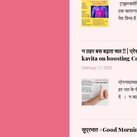
ट्यूबरक्लोस
एक खतरनाक 
पेश किया ह
अपने देश मे
आप अपना इल
इसका उपचार
साफ़ सफाई घ
न ठहर बस बढ़ता चल !! | 
दही और फल 
kavita on boosting 
February 17, 2022
प्रेरणादाय
हर रात के 
दे । न बाल
रख बनके अर
सीख लेके च
तू फिर स
सुप्रभात #Good Mornin