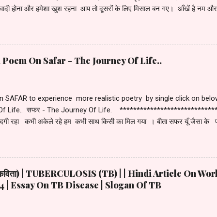
ादी होना और हमेशा खुश रहना आप तो दूसरों के लिए मिसाल बन गए। आँखें है नम 
उजली किरण पारस हो आप , चेहरे पे एक तेज लिए हुए कम न हो जिसका शौर्य ऐसी हस
िस्मत है हमारी फेयरवेल के दिन आपके है विनती हमारी हो आपकी उन्नति हमेशा औ
ाथ काम करना हम सबके लिए अभिमान है धन्यवाद
ndi Poem On Safar - The Journey Of Life..
en SAFAR to experience more realistic poetry by single click on be
f Life.. सफर - The Journey Of Life. *******************************
दगी रहा कभी अकेले रहे हम कभी साथ किसी का मिल गया । बीता सफर यूँ जैसा के पलक
से लकीरें ही मिट गयी । मिले सफर में जो मेरे अपने ख़ास थे मूँद लू आंखें तो चेहरे वही
 कुछ नहीं थे उनके पर वो मेरे करीब थे ! ज़िन्दगी सफर में खुद से रूबरू कराती रही मुझ
ल गया मुझे वो भी मेरा नहीं बस इसी बात का एहसास कराती रही मुझे !
हिंदी कविता) | TUBERCULOSIS (TB) | | Hindi Article On W
 | Essay On TB Disease | Slogan Of TB