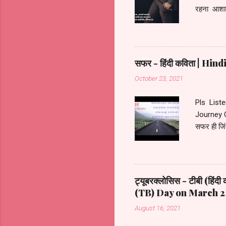
रहना आशाव
लिए था एक 
किया ये क
है आपके स
सफर - हिंदी कविता | Hi
October 23, 2021
Pls List
Journey O
सफर ही जिं
पाया हाथों 
अज़ीज़ थे हम
मुझे जो मि
ट्यूबरक्लोसिस - टीबी (
(TB) Day on March 24
August 16, 2021