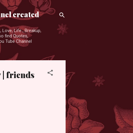
nnel created
 Love, Life , Breakup,
so find Quotes,
You Tube Channel
 | friends