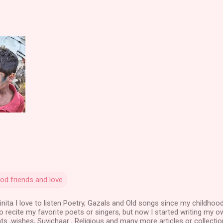
od friends and love
nita I love to listen Poetry, Gazals and Old songs since my childhood
to recite my favorite poets or singers, but now I started writing my o
ts ,wishes, Suvichaar , Religious and many more articles or collectio