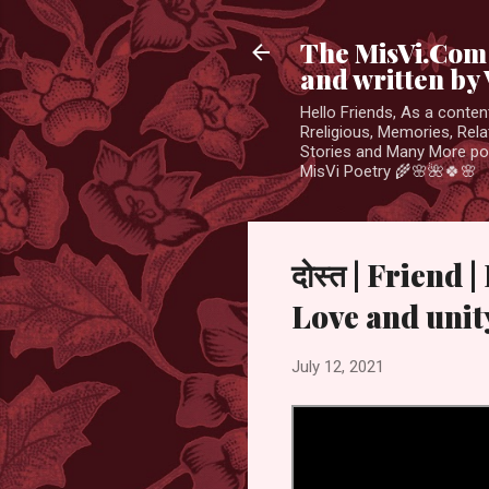
The MisVi.Com 
and written by 
Hello Friends, As a conten
Rreligious, Memories, Rela
Stories and Many More po
MisVi Poetry 🌾🌸🌺🍀🌸
दोस्त | Friend 
Love and unit
July 12, 2021