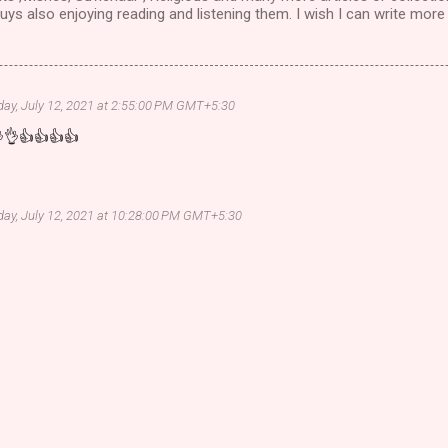
ys also enjoying reading and listening them. I wish I can write more 
ay, July 12, 2021 at 2:55:00 PM GMT+5:30
👌👍👍👍👍
ay, July 12, 2021 at 10:28:00 PM GMT+5:30