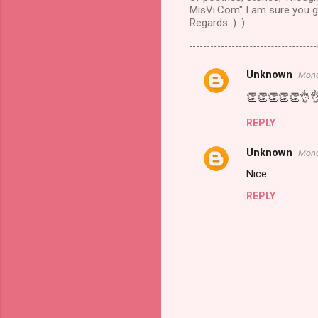
MisVi.Com" I am sure you gu
Regards :) :)
Unknown
Mond
Comments
👏👏👏👏👏👌
REPLY
Unknown
Mond
Nice
REPLY