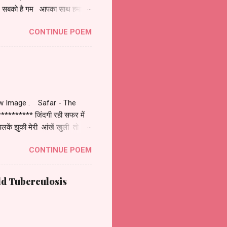
और सबको है गम आपका साथ हमारे
्ती लिए हुए । आपके साथ काम
CONTINUE POEM
र मिले कामयाबी सर , आपको सलाम
low Image . Safar - The
******* जिंदगी रही सफर में
ें झुकी मेरी आंखें खुली तो
 दिखे छूट गए जो सफर में वो भी
CONTINUE POEM
े है सफर ही ज़िन्दगी बस बताती रही
orld Tuberculosis