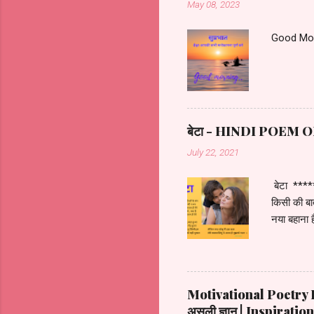
May 08, 2023
Good Morn
बेटा - HINDI POE
July 22, 2021
बेटा **
किसी की ब
नया बहाना ह
लगता कभी न 
पेड़ हुआ अब 
*********
********
Motivational Poetry For
असली ज्ञान | Inspirat