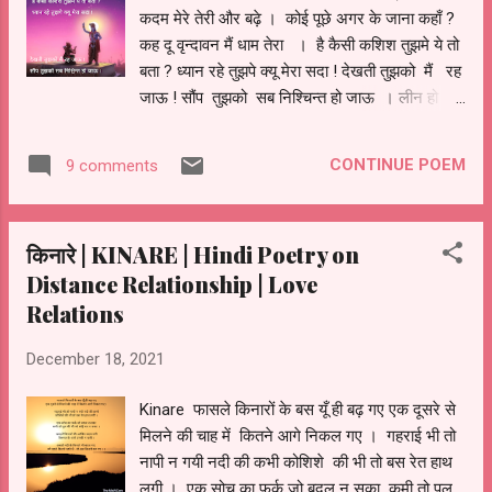
कदम मेरे तेरी और बढ़े । कोई पूछे अगर के जाना कहाँ ?
कह दू वृन्दावन मैं धाम तेरा । है कैसी कशिश तुझमे ये तो
बता ? ध्यान रहे तुझपे क्यू मेरा सदा ! देखती तुझको मैं रह
जाऊ ! सौंप तुझको सब निश्चिन्त हो जाऊ । लीन हो
जाऊ तेरी भक्ति में मैं , और इंद्रधनुषी रंगो में तेरे रंग
जाऊ । मन चाहे तेरी शरण में रह जाऊ ! बनु रज तेरे
CONTINUE POEM
9 comments
चरणों की और तर जाऊ । । Kindly Listen Short
Bhajan On Shri Krishna
किनारे | KINARE | Hindi Poetry on
Distance Relationship | Love
Relations
December 18, 2021
Kinare फासले किनारों के बस यूँ ही बढ़ गए एक दूसरे से
मिलने की चाह में कितने आगे निकल गए । गहराई भी तो
नापी न गयी नदी की कभी कोशिशे की भी तो बस रेत हाथ
लगी । एक सोच का फर्क जो बदल न सका कमी तो पुल