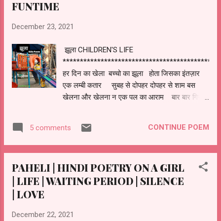
FUNTIME
December 23, 2021
झूला CHILDREN'S LIFE
*********************************************
हर दिन का खेला बच्चो का झूला होता जिसका इंतज़ार
एक लम्बी कतार सुबह से दोपहर दोपहर से शाम बस
खेलना और खेलना न एक पल का आराम बार बार गिरना
मिटटी का झड़ना पूरे दिन की मस्ती किताबों से कट्टी
याद रह जाएँगी बचपन की यादें वो पार्क का झूला भागना
CONTINUE POEM
5 comments
और छुपना माँ का बुलाना फिर नया बहाना घर जाके
पिटना रोना और चिल्लाना बस अब नहीं खेलेंगे बार बार
दोहराना सबकी माँ अच्छी है बस आप ही ख़राब देखो फिर
PAHELI | HINDI POETRY ON A GIRL
भी करता हूँ माँ , मैं आपसे प्यार !
| LIFE | WAITING PERIOD | SILENCE
| LOVE
December 22, 2021