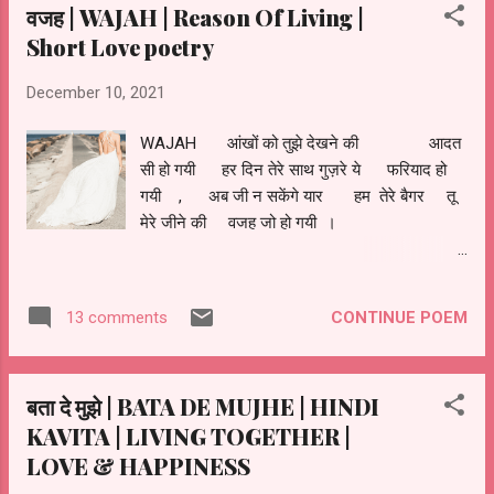
वजह | WAJAH | Reason Of Living |
तेरे ! आदतों को मेरी तेरी आदत जो पड़ गयी । । हो जैसे
Short Love poetry
फूलो संग खुशबू और सावन संग बरसात , वैसे ही मैं भी तेरे
संग रह गयी । । Aadat - Of Love
December 10, 2021
WAJAH आंखों को तुझे देखने की आदत
सी हो गयी हर दिन तेरे साथ गुज़रे ये फरियाद हो
गयी , अब जी न सकेंगे यार हम तेरे बैगर तू
मेरे जीने की वजह जो हो गयी ।
CONTINUE POEM
13 comments
बता दे मुझे | BATA DE MUJHE | HINDI
KAVITA | LIVING TOGETHER |
LOVE & HAPPINESS