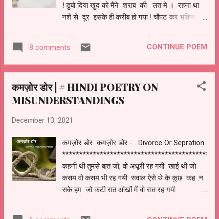
! डुबो दिया खुद को मैंने शराब की लत मे । रहना था
नशे से दूर इसके ही करीब हो गया ! चौपट कर भविष्य
अपना एक नसेड़ी बन गया । धूम्रपान की आदत ऐसी
लगी मुझे फिर न किसी की बात सही लगी मुझे ! घर
CONTINUE POEM
8 comments
परिवार से दूर लड़खड़ाता मैं रहा अनजान सड़कों पे न
जाने कब सो गया। कहाँ गिरा पता नहीं जो चोट लगी
उसका अंदाज़ा नहीं ! हर दिन एक नया झूठ बोल के में
कमज़ोर डोर | # HINDI POETRY ON
अपनी नज़र से ही गिर गया । गलती अपनी न सुधार
MISUNDERSTANDINGS
सकूँ ना किसी का आदर्श बन सकूँ ! नशे से हो गया साथ
मेरा ! जो उतरने से पहले ही चढ़ गया । घर ग्रहस्ती सब
December 13, 2021
ख़तम हुई इज़त मेरी बेइज़्ज़ज़त हुई ! पत्नी बच्चे है सब
दुखी अपनी ज़िन्दगी मैंने खुद बर्बाद की । हूँ आगे बहुत
कमज़ोर डोर कमज़ोर डोर - Divorce Or Sepration
निकल चुका ! नशे म...
*******************************************
कहनी थी तुमसे बात जो, वो अधूरी रह गयी खाई थी जो
कसम वो कसम भी रह गयी सवाल ऐसे थे के कुछ कह न
सके हम जो कटी रात आंखों में वो रात रह गयी
गलतफैमियूं का इलाज कर न सके हम जो सच थी बात
वो अनकही ही रह गयी क्या खबर थी के धोखा होगा हमें