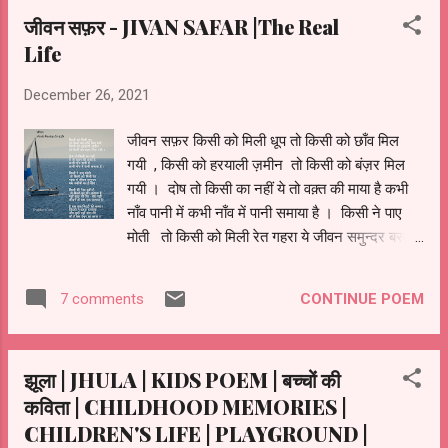
जीवन सफ़र - JIVAN SAFAR |The Real
Life
December 26, 2021
जीवन सफ़र किसी को मिली धूप तो किसी को छाँव मिल
गयी , किसी को हरयाली ज़मीन तो किसी को बंज़र मिल
गयी । दोष तो किसी का नहीं ये तो वक़्त की माया है कभी
नाँव पानी में कभी नाँव में पानी समाया है । किसी ने पाए
मोती तो किसी को मिली रेत गहरा ये जीवन समुन्दर बस
नसीबो का है खेल। किसी की नैया डूबी तो किसी की पार
लग गयी कभी खुशियां रही मुट्ठी में तो कभी रेत सी
CONTINUE POEM
7 comments
फिसल गयी है बस एक मिटटी की काया ! जिसपे तू इतना
इतराया और कुछ नहीं है पास तेरे , जो है बस ईश्वर का
साया !!
झूला | JHULA | KIDS POEM | बच्चों की
कविता | CHILDHOOD MEMORIES |
CHILDREN'S LIFE | PLAYGROUND |