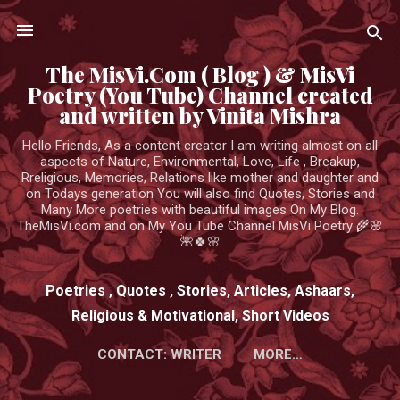
Skip to main content
The MisVi.Com ( Blog ) & MisVi
Poetry (You Tube) Channel created
and written by Vinita Mishra
Hello Friends, As a content creator I am writing almost on all
aspects of Nature, Environmental, Love, Life , Breakup,
Rreligious, Memories, Relations like mother and daughter and
on Todays generation You will also find Quotes, Stories and
Many More poetries with beautiful images On My Blog.
TheMisVi.com and on My You Tube Channel MisVi Poetry 🌾🌸
🌺🍀🌸
Poetries , Quotes , Stories, Articles, Ashaars,
Religious & Motivational, Short Videos
CONTACT: WRITER
MORE…
HTTPS://WWW.YOUTUBE.COM/CHANNEL/UCK3ADWIEE