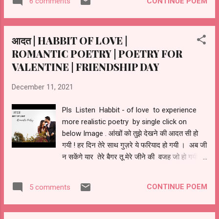
CONTINUE POEM
6 comments
आइना भी चेहरा अलग दिखायेगा हमें पछतावा है अपने
अभिमान पे हमें मान रहे थे जिसे अपना वही सजा देगा हमें
ऐसी भी क्या मजबूरी कभी बात न हुई दूरी इतनी भी न थी के
आदत | HABBIT OF LOVE |
तय न हुई रिश्ता तो क्या निभता यार अपना ! डोर तो पहले
ROMANTIC POETRY | POETRY FOR
ही कमज़ोर थी गांठ और पड़ गयी।
VALENTINE | FRIENDSHIP DAY
December 11, 2021
Pls Listen Habbit - of love to experience
more realistic poetry by single click on
below Image . आंखों को तुझे देखने की आदत सी हो
गयी ! हर दिन तेरे साथ गुज़रे ये फरियाद हो गयी । अब जी
न सकेंगे यार तेरे बैगर तू मेरे जीने की वजह जो हो गयी ।
ये कैसा प्यार हुआ मुझको मेरे यार ? के खुद को
भूलने की बात आम हो गयी । तेरी ही फ़िक्र में बीते मेरे तो
CONTINUE POEM
5 comments
दिन और रात ! ज़िक्र तेरा ही हो चाहे रहूं किसी के साथ ।
तेरे होने से जो चेहरे पे मुस्कान है मेरे ! तेरी कही हर बात
मेरे लिए ख़ास हो गयी। बिगड़ गयी आदते मेरी साथ रह के