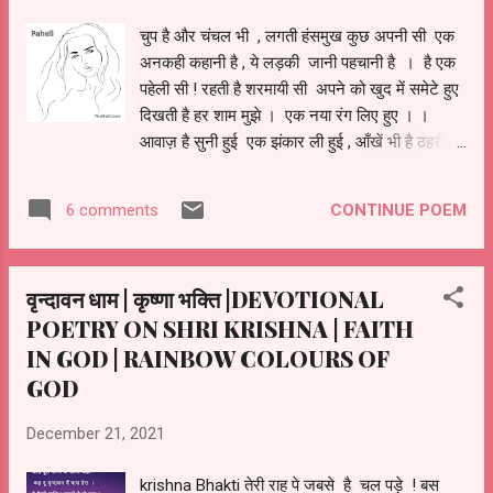
चुप है और चंचल भी , लगती हंसमुख कुछ अपनी सी एक
अनकही कहानी है , ये लड़की जानी पहचानी है । है एक
पहेली सी ! रहती है शरमायी सी अपने को खुद में समेटे हुए
दिखती है हर शाम मुझे । एक नया रंग लिए हुए । ।
आवाज़ है सुनी हुई एक झंकार ली हुई , आँखें भी है ठहरी हुई
, कुछ मुझसे कहती हुई । सोचता हूँ पूछ लू ! क्यों इतनी
ख़ामोशी है , है किसी का इंतज़ार ! या फिर यही ज़िन्दगी है
CONTINUE POEM
6 comments
।।
वृन्दावन धाम | कृष्णा भक्ति |DEVOTIONAL
POETRY ON SHRI KRISHNA | FAITH
IN GOD | RAINBOW COLOURS OF
GOD
December 21, 2021
krishna Bhakti तेरी राह पे जबसे है चल पड़े ! बस