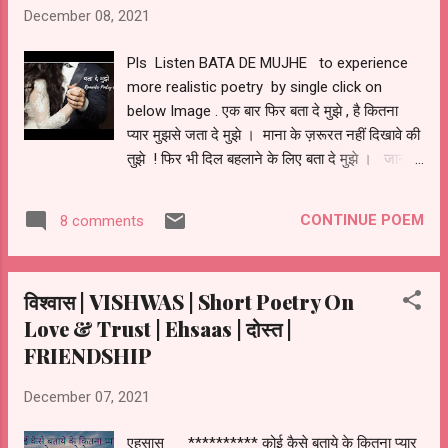
***********************************
December 08, 2021
Pls Listen BATA DE MUJHE to experience
more realistic poetry by single click on
below Image . एक बार फिर बता दे मुझे , है कितना
प्यार मुझसे जता दे मुझे । माना के ज़रूरत नहीं दिखावे की
तुझे ! फिर भी दिल बहलाने के लिए बता दे मुझे । जानती
हूँ ! दुआओं में तेरी में ही तो हूँ ! क्यू न फिर एक बार खुदा से
मांग ले मुझे । है तनहा तू भी इस जहान में ! आ साथ दे
CONTINUE POEM
8 comments
मेरा और अपने गम देदे मुझे । ये इश्क़ ही तो ज़िन्दगी है
जो जी रहे है हम ! भूल जा इसमें खुद को और गले लगा ले
मुझे ।। इन दूरियूं को अपनी नज़्दीकियूं में बदल दे ! और
विश्वास | VISHWAS | Short Poetry On
बाकी की ज़िन्दगी आ मिल के जी ले ।।।। Bataa De
Love & Trust | Ehsaas | दोस्त |
Mujhe
FRIENDSHIP
December 07, 2021
एहसास ********** कोई कैसे बताये के कितना प्यार