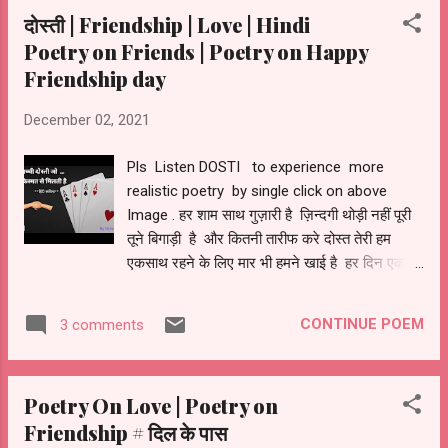
नज़रे हटी। मुस्कुराती हुई एक छवि भी दिखी साथ रहने
दोस्ती | Friendship | Love | Hindi
के जिसके संग कस्मे हुई कैसे बीते थे दिन कैसे बीती थी
Poetry on Friends | Poetry on Happy
रात दर्पण भी खुश था देख के ऐसा प्यार। एक सजी हुई
Friendship day
दुल्हन भी मुझको दिखी भूल बाबुल का घर जो पी घर
चली। जो बंधी थी बस प्यार के बंधन से ही जानती थी
December 02, 2021
बस प्रेम की भाषा को ही। थे अरमान जिसके बस मिलके
चले बीती ज़िन्दगी को भूल बस खुश रहे। क्या पता था
Pls Listen DOSTI to experience more
अंजाम क्या होगा ? शीशा जिसके साथ खे...
realistic poetry by single click on above
Image . हर शाम साथ गुज़ारी है ज़िन्दगी थोड़ी नहीं पूरी
********************************
तूने बिगाड़ी है और कितनी तारीफ करे दोस्त तेरी हम
एकसाथ रहने के लिए मार भी हमने खाई है हर दिन एक
नया झूठ बोला है दोस्ती को कभी न तोला है तेरे साथ रहने
के लिए दोस्त मेरे हॉलिडे को भी वर्किंग बोला है इतनी शिद्दत
CONTINUE POEM
3 comments
से तो पढाई न की कभी जितनी शिद्दत से निभी दोस्ती
अपनी माना शिकायत रही सबको हमसे बहुत फिर भी
बरक़रार रही दोस्ती अपनी साथ रहे हम हमेशा दुआँ है
Poetry On Love | Poetry on
यही बस दोस्ती को अपनी कभी नज़र लगे नहीं ।
Friendship # दिल के पास