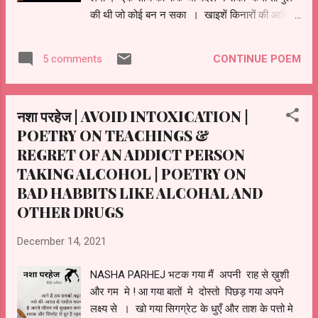
की थी जो कोई बन न सका । खाइशें किनारों की आखिर
बदल गयी किस्मत के आगे उनकी न चली । अबतो नदी के
किनारे भी बदल गए जो पहले किनारे रहते थे , वो अब
CONTINUE POEM
5 comments
किनारे कर गए । । #Short video on Kinaare...
नशा परहेज | AVOID INTOXICATION |
POETRY ON TEACHINGS &
REGRET OF AN ADDICT PERSON
TAKING ALCOHOL | POETRY ON
BAD HABBITS LIKE ALCOHAL AND
OTHER DRUGS
December 14, 2021
NASHA PARHEJ भटक गया मैं अपनी राह से ख़ुशी
और गम मे ! आ गया बातों मे दोस्तो पिछड़ गया अपने
लक्ष्य से । खो गया सिगग्रेट के धुएँ और ताश के पत्तो मे