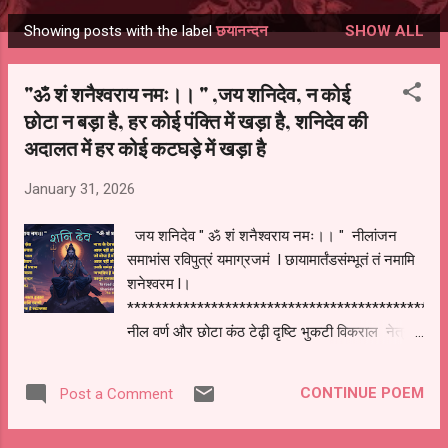
Showing posts with the label
छयानन्दन
SHOW ALL
Posts
"ॐ शं शनैश्वराय नमः।। " ,जय शनिदेव, न कोई
छोटा न बड़ा है, हर कोई पंक्ति में खड़ा है, शनिदेव की
अदालत में हर कोई कटघड़े में खड़ा है
January 31, 2026
जय शनिदेव " ॐ शं शनैश्वराय नमः।। " नीलांजन
समाभांस रविपुत्रं यमाग्रजमं l छायामार्तंडसंम्भूतं तं नमामि
शनेश्वरम l।
*********************************************
नील वर्ण और छोटा कंठ टेढ़ी दृष्टि भुकटी विकराल नेत्र
लाल और धीमी चाल एकांत प्रिये और धैर्यवान वैराग्य
पसंद और कर्म प्रधान विस्तृत पथ पे चलनेवाला पिंगल ,
CONTINUE POEM
Post a Comment
कृष्णा छयानन्दन शानिवार है वार इनका पुष्यआ ,अनुराधा
और उत्तरा भाद्रपदा नक्षत्र इनका मकर और कुम्भ के