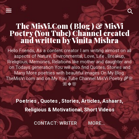
Skip to main content
The MisVi.Com ( Blog ) & MisVi
Poetry (You Tube) Channel created
and written by Vinita Mishra
Hello Friends, As a content creator I am writing almost on all
aspects of Nature, Environmental, Love, Life , Breakup,
Rreligious, Memories, Relations like mother and daughter and
on Todays generation You will also find Quotes, Stories and
Many More poetries with beautiful images On My Blog.
TheMisVi.com and on My You Tube Channel MisVi Poetry 🌾🌸
🌺🍀🌸
Poetries , Quotes , Stories, Articles, Ashaars,
Religious & Motivational, Short Videos
CONTACT: WRITER
MORE…
HTTPS://WWW.YOUTUBE.COM/CHANNEL/UCK3ADWIEE