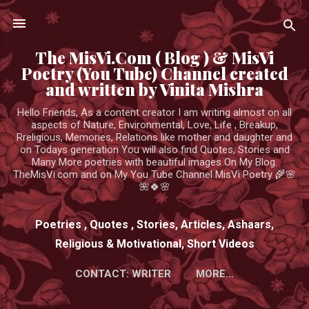
Skip to main content
The MisVi.Com ( Blog ) & MisVi
Poetry (You Tube) Channel created
and written by Vinita Mishra
Hello Friends, As a content creator I am writing almost on all
aspects of Nature, Environmental, Love, Life , Breakup,
Rreligious, Memories, Relations like mother and daughter and
on Todays generation You will also find Quotes, Stories and
Many More poetries with beautiful images On My Blog.
TheMisVi.com and on My You Tube Channel MisVi Poetry 🌾🌸
🌺🍀🌸
Poetries , Quotes , Stories, Articles, Ashaars,
Religious & Motivational, Short Videos
CONTACT: WRITER
MORE…
HTTPS://WWW.YOUTUBE.COM/CHANNEL/UCK3ADWIEE