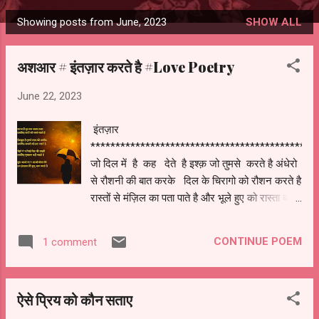
Showing posts from June, 2023
SHOW ALL
Posts
अशआर # इंतज़ार करते है #Love Poetry
June 22, 2023
इंतज़ार
*********************************************
जो दिल में है कह देते है इश्क़ जो तुमसे करते है अंधेरो
से रौशनी की बात करके दिल के चिरागो को रौशन करते है
रास्तों से मंज़िल का पता पाते है और भूले हुए को रास्ता बताते
है अपने ख्यालों से ले सुकून एक नया आशियाँ बनाते है
करना है दूर तक सफर तन्हा इसलिए यादों को जवां रखते
CONTINUE POEM
1 comment
है फ़िज़ूल है तुमसे वफ़ा की उम्मीद इसलिए ज़ख्मो को हरा
रखते है चेहरे पे न दिखे दिल की तख्ती इसलिए मुस्कान
बड़ी रखते है तुम आओ या न आओ दोस्त मेरे हम इंतज़ार
ऐसे प्रिय को कौन सताए
तेरे सुभू शाम करते है