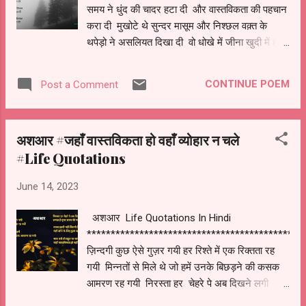
समय ने धुंद की चादर हटा दी और वास्तविकता की पहचान
करा दी मुखोटे थे सुन्दर मासूम और निश्छल वक़्त के
थपेड़ो ने असलियत दिखा दी वो धोखे में जीना खुदी में ही
रहना नए आईने ने वो पहचान मिटा दी अब जैसा है चेहरा
वैसा लगे तिलक रूपए ने इंसान की कीमत घटा दी वो
CONTINUE POEM
Post a Comment
लहज़ा वो अदब वो रीति रिवाज़ नए चलन ने वो तहज़ीब भुला
दी
अशआर #जहाँ वास्तविकता हो वहाँ व्योहार न चले
#Life Quotations
June 14, 2023
अशआर Life Quotations In Hindi
********************************************
ज़िन्दगी कुछ ऐसे गुज़र गयी हर रिश्ते में एक रिक्तता रह
गयी मिन्नतों से मिले थे जो हमें उनके बिछड़ने की कसक
आमरण रह गयी निरस्ता हर चेहरे पे अब दिखने लगी
लगता है दूभर समय की परख होने लगी वयस इतनी नहीं