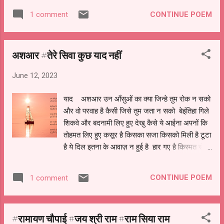
जितनी खिन्नता मिली यहाँ खोने के लिए कुछ नहीं ऐसी
CONTINUE POEM
1 comment
अमीरी मिली साथ चले तो बहुत पर साथ निभा न सके जहाँ
वास्तविकता हो वहाँ व्योहार न चले
अशआर #तेरे सिवा कुछ याद नहीं
June 12, 2023
याद अशआर उन आँसुओं का क्या जिन्हे तुम रोक न सको
और वो परवाह है कैसी जिसे तुम जता न सको बेइंतिहा गिले
शिकवे और बदनामी लिए हुए देखु कैसे ये आईना अपनों कि
तोहमत लिए हुए कसूर है किसका सजा किसको मिली है टूटा
है ये दिल इतना के आवाज़ न हुई है हार गए है किस्मत से
लकीरो में तेरा नाम नहीं बदनामी के सिवा इस रिश्ते का और
कोई अंजाम नहीं ख़ामोशी है दरमियाँ के कोई उम्मीद नहीं है
CONTINUE POEM
1 comment
भूलू कैसे तुम्हे के तेरे सिवा कुछ याद नहीं है
#रामायण चौपाई #जय श्री राम #राम सिया राम