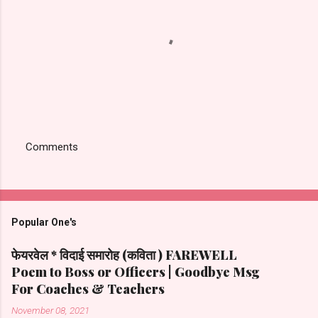
Comments
Post
a
Comment
Popular One's
फेयरवेल * विदाई समारोह (कविता ) FAREWELL
Poem to Boss or Officers | Goodbye Msg
For Coaches & Teachers
November 08, 2021