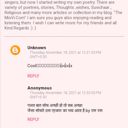
singers, but now I started writing my own poetry. There are
variety of poetries, stories, Thoughts ,wishes, Suvichaar ,
Religious and many more articles or collection in my blog. "The
MisVi.Com" I am sure you guys also enjoying reading and
listening them. I wish I can write more for my friends and all.
Kind Regards :) :)
Unknown
Comments
Thursday, November 18, 2021 at 12:51:00 PM
GMT+5:30
Cool👌🏻👌🏻👌🏻👏👏👏👍👍👍
REPLY
Anonymous
Thursday, November 18, 2021 at 12:53:00 PM
GMT+5:30
गलत बात सोच अच्छी हो तो सब अच्छा
जैसा सोचते उस प्रकार का भाव आता है by राम राम
REPLY