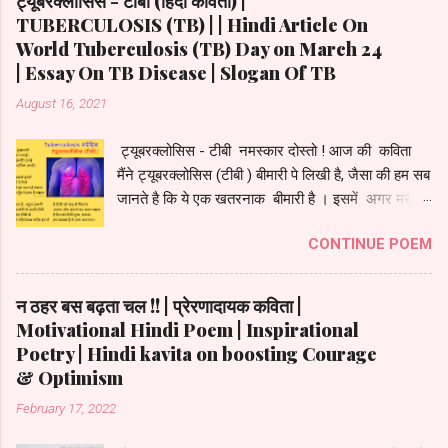
ट्यूबरक्लोसिस - टीबी (हिंदी कविता) |
गयी । मिले सफर में जो मेरे अपने ख़ास थे मूँद लू आंखें तो
TUBERCULOSIS (TB) | | Hindi Article On
चेहरे वही दिखे छूट गए जो सफर में वो भी अज़ीज़ थे हम
World Tuberculosis (TB) Day on March 24
कुछ नहीं थे उनके पर वो मेरे करीब थे ! ज़िन्दगी सफर में खुद
| Essay On TB Disease | Slogan Of TB
से रूबरू कराती रही मुझे है सफर ही ज़िन्दगी बस बताती रही
August 16, 2021
मुझे जो मिल गया मुझे वो भी मेरा नहीं बस इसी बात का
एहसास कराती रही मुझे !
ट्यूबरक्लोसिस - टीबी नमस्कार दोस्तो ! आज की कविता
मैंने ट्यूबरक्लोसिस (टीबी ) बीमारी पे लिखी है, जैसा की हम सब
जानते है कि ये एक खतरनाक बीमारी है । इसमें अगर मरीज़
को उपचार न मिले तो उसकी जान भी जा सकती है। मैंने टी.बी
CONTINUE POEM
बीमारी को कविता के रूप में पेश किया है जिससे की आपको इसे
समझने में आसानी हो। मेरा आप सभी से निवेदन है की आप
सब अपना ध्यान रखे और इस बीमारी को अपने देश में जड़ से
न ठहर बस बढ़ता चल !! | प्रेरणादायक कविता |
ख़तम करने में जागरूकता फैलाये , और अगर किसी को टी.बी
Motivational Hindi Poem | Inspirational
हो जाये तो वो डरे नहीं क्यूंकि ये रोग लाइलाज नहीं है आप
Poetry | Hindi kavita on boosting Courage
***********************************
अपना इलाज तुरंत शुरू कराये और डॉक्टर के संपर्क में रहे।
& Optimism
ट्यूबरक्लोसिस (टीबी ) - हिंदी कविता है एक खतरनाक -
February 17, 2022
बीमारी टीबी इसका उपचार बहुत ज़रूरी दो तरह की होती है ये
इलाज चले इसका छह , अठारह या इक्कीस महीने। होना है