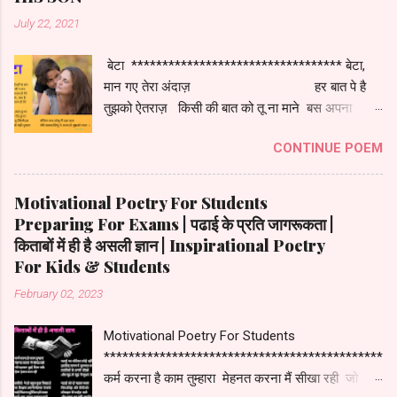
July 22, 2021
बेटा ********************************** बेटा,
मान गए तेरा अंदाज़ हर बात पे है
तुझको ऐतराज़ किसी की बात को तू ना माने बस अपना
गुड़गान कराये समझाते तुझको बरसो बीते पर तेरी
CONTINUE POEM
आदत कभी ना सुधरे हर दिन एक नया बहाना है बस किताबों
से जी चुराना है सारा दिन खेल और मस्ती है वो भी तुझको कम
लगती है दिन बीते पूरा दोस्तों के संग घर में लगता कभी न
Motivational Poetry For Students
मन जवाबो में भी सवाल है तेरे क्यों , कब , कैसे , क्या है ये तो
Preparing For Exams | पढाई के प्रति जागरूकता |
तकिए कलाम है तेरे सब कहते है तू बड़ा हुआ जैसे ख़जूर का
किताबों में ही है असली ज्ञान | Inspirational Poetry
पेड़ हुआ अब तो हो जा तू जिम्मेदार हर माँ की बेटे से यही
For Kids & Students
पुकार लेकिन सच बोलू मैं एक बात तेरी बादमाशियूं पे आता है
February 02, 2023
मुझको प्यार । ****************** Pls enjoy the
short clip on Mother & Son Conversation
Motivational Poetry For Students
*********************************
***********************************************
कर्म करना है काम तुम्हारा मेहनत करना मैं सीखा रही जो