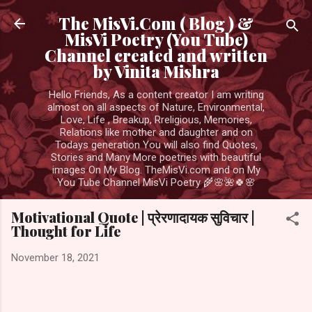
Skip to main content
The MisVi.Com ( Blog ) &
MisVi Poetry (You Tube)
Channel created and written
by Vinita Mishra
Hello Friends, As a content creator I am writing
almost on all aspects of Nature, Environmental,
Love, Life , Breakup, Rreligious, Memories,
Relations like mother and daughter and on
Todays generation You will also find Quotes,
Stories and Many More poetries with beautiful
images On My Blog. TheMisVi.com and on My
You Tube Channel MisVi Poetry 🌾🌸🌺🍀🌸
Motivational Quote | प्रेरणादायक सुविचार |
Thought for Life
November 18, 2021