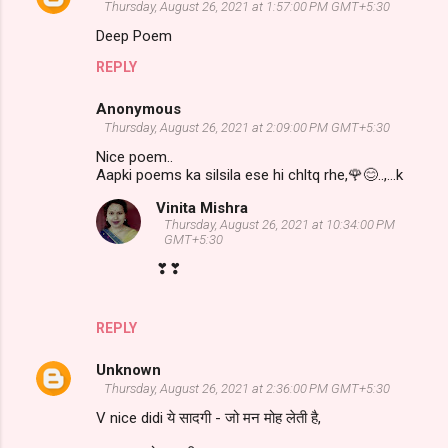
Thursday, August 26, 2021 at 1:57:00 PM GMT+5:30
Deep Poem
REPLY
Anonymous
Thursday, August 26, 2021 at 2:09:00 PM GMT+5:30
Nice poem..
Aapki poems ka silsila ese hi chltq rhe,🌹😊..,...k
Vinita Mishra
Thursday, August 26, 2021 at 10:34:00 PM
GMT+5:30
❣❣
REPLY
Unknown
Thursday, August 26, 2021 at 2:36:00 PM GMT+5:30
V nice didi ये सादगी - जो मन मोह लेती है,