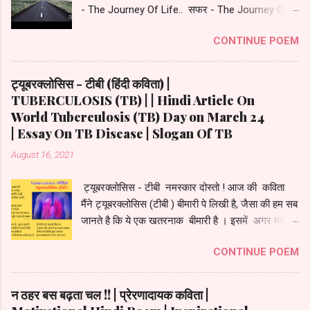
*********
- The Journey Of Life.. सफर - The Journey Of
Life. **************************************
CONTINUE POEM
जिंदगी रही सफर में सफर ही जिंदगी रहा कभी अकेले रहे
हम कभी साथ किसी का मिल गया । बीता सफर यूँ जैसा के
पलकें झुकी मेरी आंखें खुली तो पाया हाथों से लकीरें ही मिट
ट्यूबरक्लोसिस - टीबी (हिंदी कविता) |
गयी । मिले सफर में जो मेरे अपने ख़ास थे मूँद लू आंखें तो
TUBERCULOSIS (TB) | | Hindi Article On
चेहरे वही दिखे छूट गए जो सफर में वो भी अज़ीज़ थे हम
World Tuberculosis (TB) Day on March 24
कुछ नहीं थे उनके पर वो मेरे करीब थे ! ज़िन्दगी सफर में खुद
| Essay On TB Disease | Slogan Of TB
********
से रूबरू कराती रही मुझे है सफर ही ज़िन्दगी बस बताती रही
August 16, 2021
मुझे जो मिल गया मुझे वो भी मेरा नहीं बस इसी बात का
एहसास कराती रही मुझे !
ट्यूबरक्लोसिस - टीबी नमस्कार दोस्तो ! आज की कविता
मैंने ट्यूबरक्लोसिस (टीबी ) बीमारी पे लिखी है, जैसा की हम सब
जानते है कि ये एक खतरनाक बीमारी है । इसमें अगर मरीज़
को उपचार न मिले तो उसकी जान भी जा सकती है। मैंने टी.बी
CONTINUE POEM
बीमारी को कविता के रूप में पेश किया है जिससे की आपको इसे
समझने में आसानी हो। मेरा आप सभी से निवेदन है की आप
सब अपना ध्यान रखे और इस बीमारी को अपने देश में जड़ से
न ठहर बस बढ़ता चल !! | प्रेरणादायक कविता |
ख़तम करने में जागरूकता फैलाये , और अगर किसी को टी.बी