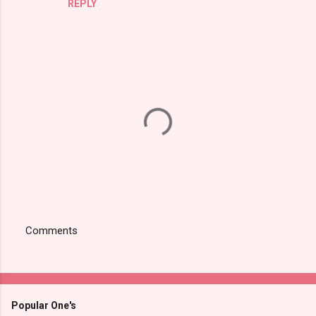
REPLY
******************************
Comments
Post
a
Comment
*******************************
Popular One's
************