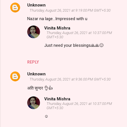
Unknown
Thursday, August 26, 2021 at 9:19:00 PM GMT+5:30
Nazar na lage...Impressed with u
Vinita Mishra
Thursday, August 26, 2021 at 10:37:00 PM
GMT+5:30
Just need your blessings🙏🙏😊
REPLY
Unknown
Thursday, August 26, 2021 at 9:36:00 PM GMT+5:30
अति सुन्दर 👌👍
Vinita Mishra
Thursday, August 26, 2021 at 10:37:00 PM
GMT+5:30
☺