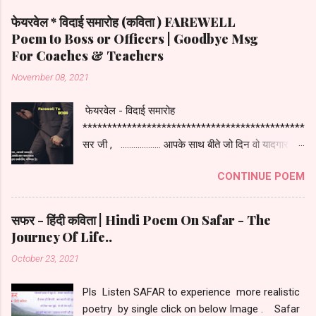
फेयरवेल * विदाई समारोह (कविता ) FAREWELL
Poem to Boss or Officers | Goodbye Msg
For Coaches & Teachers
November 08, 2021
फेयरवेल - विदाई समारोह
***********************************************
सर जी , ................... आपके साथ बीते जो दिन वो यादगार बन
गए आपका साहसी , संकल्पी और दृढ़ निश्चयी अंदाज़ आपकी
CONTINUE POEM
पहचान बन गए स्टाफ के साथ मिलके रहना आशावादी होना
और हमेशा खुश रहना आप तो दूसरों के लिए मिसाल बन गए।
आँखें है नम और सबको है गम आपका साथ हमारे लिए था एक
सफर - हिंदी कविता | Hindi Poem On Safar - The
उजली किरण पारस हो आप , चेहरे पे एक तेज लिए हुए कम न
Journey Of Life..
हो जिसका शौर्य ऐसी हस्ती लिए हुए । आपके साथ काम
October 23, 2021
किया ये किस्मत है हमारी फेयरवेल के दिन आपके है विनती
हमारी हो आपकी उन्नति हमेशा और मिले कामयाबी सर ,
Pls Listen SAFAR to experience more realistic
आपको सलाम है आपके साथ काम करना हम सबके लिए
poetry by single click on below Image . Safar
अभिमान है धन्यवाद