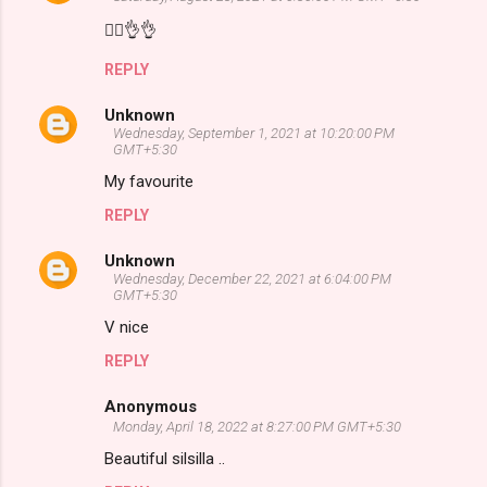
👍🏼👌👌
*************
REPLY
Unknown
Wednesday, September 1, 2021 at 10:20:00 PM
GMT+5:30
My favourite
REPLY
Unknown
Wednesday, December 22, 2021 at 6:04:00 PM
GMT+5:30
V nice
REPLY
Anonymous
Monday, April 18, 2022 at 8:27:00 PM GMT+5:30
Beautiful silsilla ..