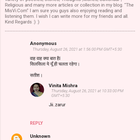
Religious and many more articles or collection in my blog. "The
MisVi.Com" I am sure you guys also enjoying reading and
listening them. I wish I can write more for my friends and all.
Kind Regards :) :)
Anonymous
Comments
Thursday, August 26, 2021 at 1:56:00 PM GMT+5:30
वाह वाह क्या बात हैI
सिलसिला ये यूँ ही चलता रहेगा।
सतीश।
Vinita Mishra
Thursday, August 26, 2021 at 10:33:00 PM
GMT+5:30
Jii..zarur
REPLY
Unknown