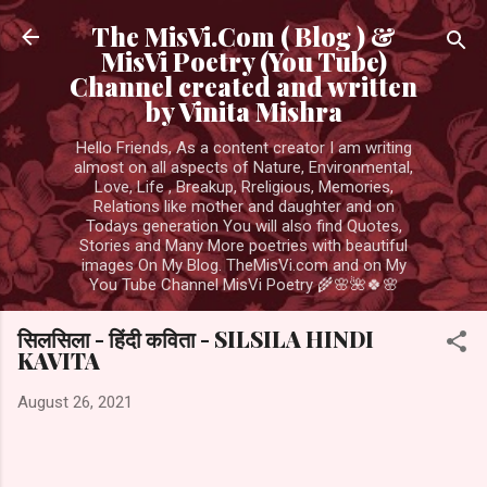
Skip to main content
The MisVi.Com ( Blog ) &
MisVi Poetry (You Tube)
Channel created and written
by Vinita Mishra
Hello Friends, As a content creator I am writing
almost on all aspects of Nature, Environmental,
Love, Life , Breakup, Rreligious, Memories,
Relations like mother and daughter and on
Todays generation You will also find Quotes,
Stories and Many More poetries with beautiful
images On My Blog. TheMisVi.com and on My
You Tube Channel MisVi Poetry 🌾🌸🌺🍀🌸
सिलसिला - हिंदी कविता - SILSILA HINDI
KAVITA
August 26, 2021