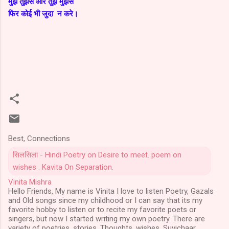
मुझे तुझसे और तुझे मुझसे
फिर कोई भी जुदा न करे।
Best, Connections
सिलसिला - Hindi Poetry on Desire to meet. poem on
wishes . Kavita On Separation.
Vinita Mishra
Hello Friends, My name is Vinita I love to listen Poetry, Gazals
and Old songs since my childhood or I can say that its my
favorite hobby to listen or to recite my favorite poets or
singers, but now I started writing my own poetry. There are
variety of poetries, stories, Thoughts ,wishes, Suvichaar ,