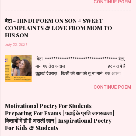
CONTINUE POEM
बेटा - HINDI POEM ON SON # SWEET
COMPLAINTS & LOVE FROM MOM TO
HIS SON
July 22, 2021
बेटा ********************************** बेटा,
मान गए तेरा अंदाज़ हर बात पे है
तुझको ऐतराज़ किसी की बात को तू ना माने बस अपना
गुड़गान कराये समझाते तुझको बरसो बीते पर तेरी
CONTINUE POEM
आदत कभी ना सुधरे हर दिन एक नया बहाना है बस किताबों
से जी चुराना है सारा दिन खेल और मस्ती है वो भी तुझको कम
लगती है दिन बीते पूरा दोस्तों के संग घर में लगता कभी न
Motivational Poetry For Students
मन जवाबो में भी सवाल है तेरे क्यों , कब , कैसे , क्या है ये तो
Preparing For Exams | पढाई के प्रति जागरूकता |
तकिए कलाम है तेरे सब कहते है तू बड़ा हुआ जैसे ख़जूर का
किताबों में ही है असली ज्ञान | Inspirational Poetry
पेड़ हुआ अब तो हो जा तू जिम्मेदार हर माँ की बेटे से यही
For Kids & Students
पुकार लेकिन सच बोलू मैं एक बात तेरी बादमाशियूं पे आता है