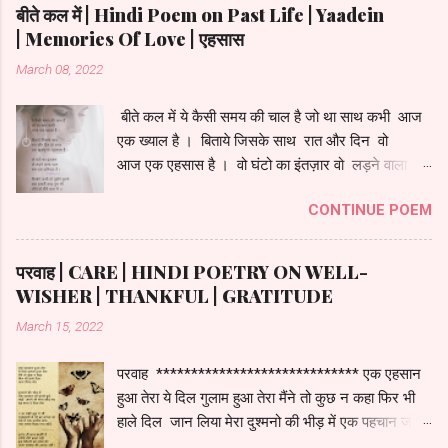
याद है मुझको पहली मुलाकात ........ Pls Listen Pehli
बीते कल में | Hindi Poem on Past Life | Yaadein
Mulakaat to experience more realistic poetry
| Memories Of Love | एहसास
by single click on below Image
March 08, 2022
******************************
बीते कल में ये कैसी समय की चाल है जो था साथ कभी आज
एक ख्याल है । बिताये जिसके साथ रात और दिन वो
आज एक एहसास है । वो घंटो का इंतज़ार वो लड़ने वाला
प्यार बस एक फ़रियाद है । मिलोगे कभी तो पूछेंगे तुमसे क्या
CONTINUE POEM
हमारी तरह तुम भी जीते हो बीते कल में ।।
परवाह | CARE | HINDI POETRY ON WELL-
WISHER | THANKFUL | GRATITUDE
March 15, 2022
परवाह ***************************** एक एहसान
हुआ तेरा ये दिल गुलाम हुआ तेरा मैंने तो कुछ न कहा फिर भी
हाले दिल जान लिया मेरा दुश्मनो की भीड़ में एक पहचान जो
तुमसे हुई जहाँ अपने भी साथ छोड़ गए वह साथ दे दिया मेरा न