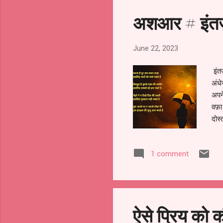
अशआर # इंतज़
June 22, 2023
इंत
अंधे
अपने
वफ़ा
दोस्
1 comment
ऐसे प्रिय को 