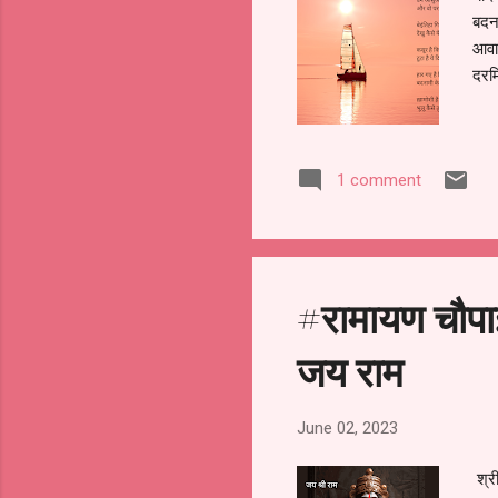
बदना
आवाज़
दरमि
1 comment
#रामायण चौपा
जय राम
June 02, 2023
श्र