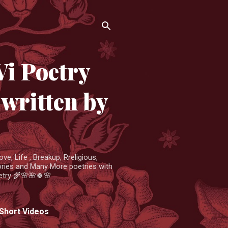
Vi Poetry
written by
e, Life , Breakup, Rreligious,
ories and Many More poetries with
etry 🌾🌸🌺🍀🌸
 Short Videos