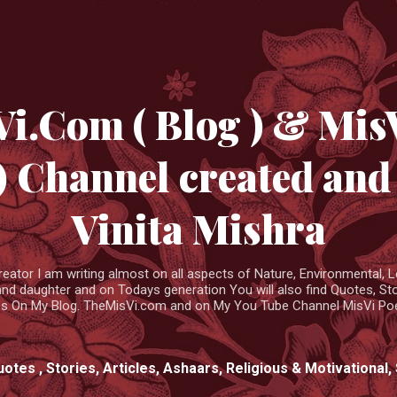
Skip to main content
i.Com ( Blog ) & Mis
) Channel created and 
Vinita Mishra
reator I am writing almost on all aspects of Nature, Environmental, Lov
and daughter and on Todays generation You will also find Quotes, St
es On My Blog. TheMisVi.com and on My You Tube Channel MisVi Po
uotes , Stories, Articles, Ashaars, Religious & Motivational,