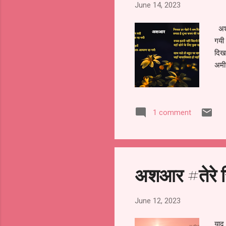
June 14, 2023
अशआ
गयी 
दिख
अमीर
1 comment
अशआर #तेरे स
June 12, 2023
याद