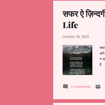
सफर ऐ ज़िन्दग
Life
October 30, 2023
सफर 
आगे 
न सक
है
2 comments