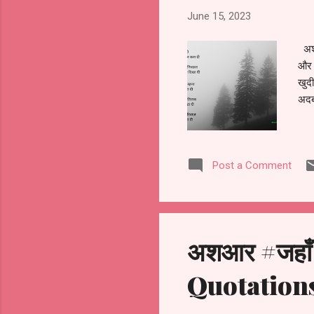
June 15, 2023
अशआ
और 
खुदी
अदब
Post a Comment
अशआर #जहाँ वा
Quotation