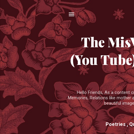
The MisV
(You Tube
Hello Friends, As a content c
Memories, Relations like mother 
beautiful imag
Poetries , Q